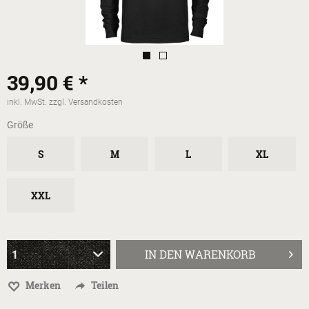
39,90 € *
inkl. MwSt.
zzgl. Versandkosten
Größe
S
M
L
XL
XXL
IN DEN
WARENKORB
Merken
Teilen