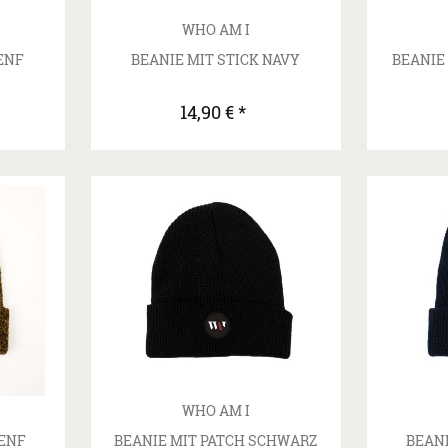
WHO AM I
ENF
BEANIE MIT STICK NAVY
BEANIE
14,90 € *
WHO AM I
SENF
BEANIE MIT PATCH SCHWARZ
BEANI