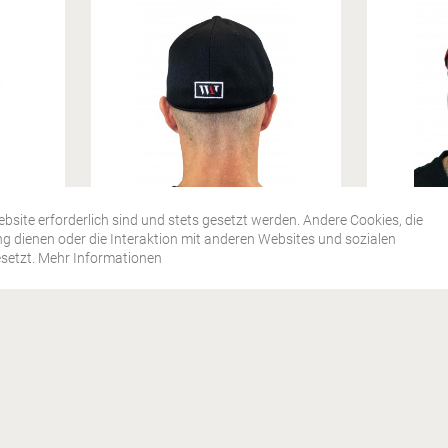
WHO AM I
bsite erforderlich sind und stets gesetzt werden. Andere Cookies, die
g dienen oder die Interaktion mit anderen Websites und sozialen
HIRT
BASEBALL CAP SCHWARZ
BA
setzt.
Mehr Informationen
Z
24,90 € *