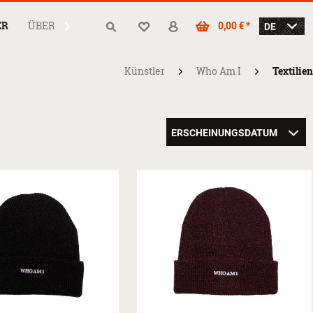
ER
ÜBER
0,00 € *

Künstler
Who Am I
Textilien