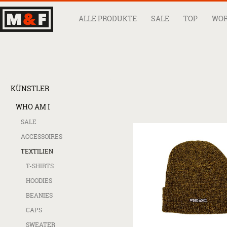
ALLE PRODUKTE
SALE
TOP
WO
KÜNSTLER
WHO AM I
SALE
ACCESSOIRES
TEXTILIEN
T-SHIRTS
HOODIES
BEANIES
CAPS
SWEATER