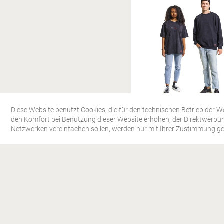
WHO AM I
Diese Website benutzt Cookies, die für den technischen Betrieb der We
den Komfort bei Benutzung dieser Website erhöhen, der Direktwerbun
BUNDLE SWEATER + S
Netzwerken vereinfachen sollen, werden nur mit Ihrer Zustimmung ge
WASHED SCHWAR
79,90 € *