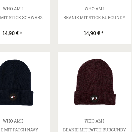
WHO AM I
WHO AM I
 MIT STICK SCHWARZ
BEANIE MIT STICK BURGUNDY
14,90 € *
14,90 € *
WHO AM I
WHO AM I
E MIT PATCH NAVY
BEANIE MIT PATCH BURGUNDY