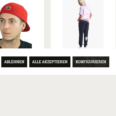
WHO AM I
WHO AM I
ABLEHNEN
ALLE AKZEPTIEREN
KONFIGURIEREN
SEBALL CAP ROT
JOGGINGHOSE SCHWARZ
24,90 € *
44,90 € *