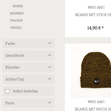
HOSEN
WHO AM I
MÄNNER
BEANIE MIT STICK S
FRAUEN
14,90 € *
UNISEX
Farbe
Beige
Geschlecht
Black
Männlich
Künstler
Burgundy
Unisex
Flieder
Who Am I
Artikel Typ
Weiblich
Grau
Mint
Beanie
Sofort lieferbar
Navy
Cap
Rosa
WHO AM I
Preis
Hoodie
Rot
BEANIE MIT PATCH 
Jogginghose